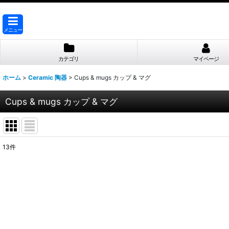
メニュー
カテゴリ
マイページ
ホーム
>
Ceramic 陶器
>
Cups & mugs カップ & マグ
Cups & mugs カップ & マグ
13
件
表示数
:
並び順
: