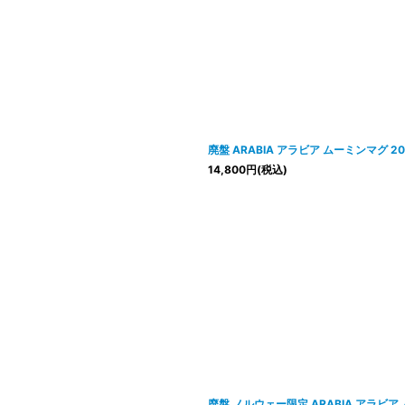
廃盤 ARABIA アラビア ムーミンマグ 2
14,800
円
(税込)
廃盤 ノルウェー限定 ARABIA アラビア ムー