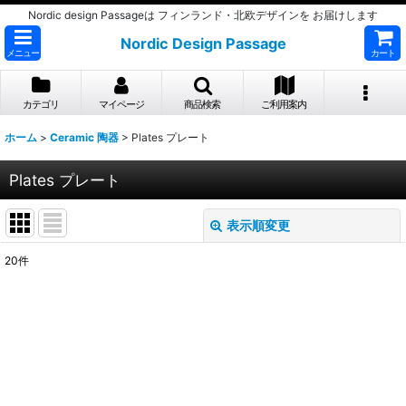
Nordic design Passageは フィンランド・北欧デザインを お届けします
Nordic Design Passage
メニュー
カート
カテゴリ
マイページ
商品検索
ご利用案内
ホーム
>
Ceramic 陶器
>
Plates プレート
Plates プレート
表示順変更
閉じる
20
件
表示数
:
並び順
:
絞り込む