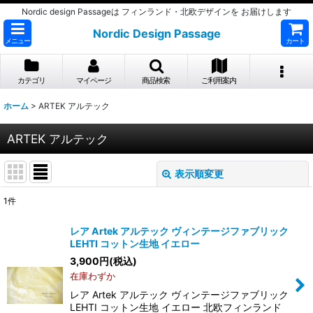
Nordic design Passageは フィンランド・北欧デザインを お届けします
Nordic Design Passage
メニュー
カート
カテゴリ
マイページ
商品検索
ご利用案内
ホーム
>
ARTEK アルテック
ARTEK アルテック
表示順変更
閉じる
1
件
表示数
:
レア Artek アルテック ヴィンテージファブリック
LEHTI コットン生地 イエロー
並び順
:
3,900
円
(税込)
在庫わずか
絞り込む
レア Artek アルテック ヴィンテージファブリック
LEHTI コットン生地 イエロー 北欧フィンランド